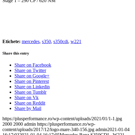
Stage 1 – 290 CP / 620 NM
Etichete:
mercedes
,
s350
,
s350cdi
,
w221
Share this entry
Share on Facebook
Share on Twitter
Share on Google+
Share on Pinterest
Share on Linkedin
Share on Tumblr
Share on Vk
Share on Reddit
Share by Mail
https://plusperformance.ro/wp-content/uploads/2021/01/1-1.jpg
2000
2000
admin
https://plusperformance.ro/wp-
content/uploads/2017/12/logo-mare-340-156.jpg
admin
2021-01-04
16:17:03
2021-01-04 16:17:05
Mercedes Benz S350CDI - W221