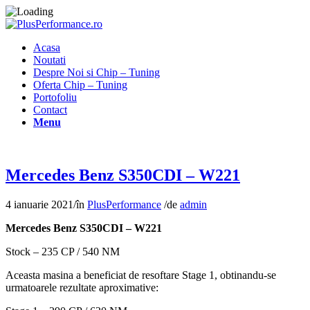
Acasa
Noutati
Despre Noi si Chip – Tuning
Oferta Chip – Tuning
Portofoliu
Contact
Menu
Mercedes Benz S350CDI – W221
4 ianuarie 2021
/
în
PlusPerformance
/
de
admin
Mercedes Benz S350CDI – W221
Stock – 235 CP / 540 NM
Aceasta masina a beneficiat de resoftare Stage 1, obtinandu-se
urmatoarele rezultate aproximative: