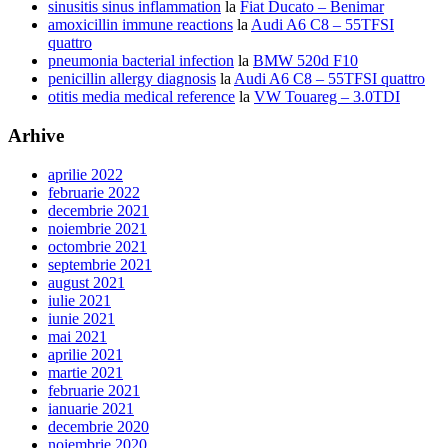
sinusitis sinus inflammation
la
Fiat Ducato – Benimar
amoxicillin immune reactions
la
Audi A6 C8 – 55TFSI
quattro
pneumonia bacterial infection
la
BMW 520d F10
penicillin allergy diagnosis
la
Audi A6 C8 – 55TFSI quattro
otitis media medical reference
la
VW Touareg – 3.0TDI
Arhive
aprilie 2022
februarie 2022
decembrie 2021
noiembrie 2021
octombrie 2021
septembrie 2021
august 2021
iulie 2021
iunie 2021
mai 2021
aprilie 2021
martie 2021
februarie 2021
ianuarie 2021
decembrie 2020
noiembrie 2020