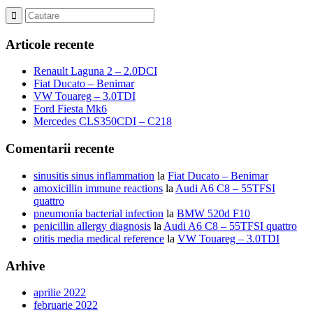
Articole recente
Renault Laguna 2 – 2.0DCI
Fiat Ducato – Benimar
VW Touareg – 3.0TDI
Ford Fiesta Mk6
Mercedes CLS350CDI – C218
Comentarii recente
sinusitis sinus inflammation
la
Fiat Ducato – Benimar
amoxicillin immune reactions
la
Audi A6 C8 – 55TFSI
quattro
pneumonia bacterial infection
la
BMW 520d F10
penicillin allergy diagnosis
la
Audi A6 C8 – 55TFSI quattro
otitis media medical reference
la
VW Touareg – 3.0TDI
Arhive
aprilie 2022
februarie 2022